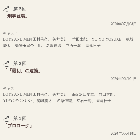
第３回
「刑事登場」
2020年07月08日
キャスト
BOYS AND MEN 田村侑久
矢方美紀
竹田太郎
YO!YO!YOSUKE
徳城
慶太
蜂蜜★皇帝 他
名塚佳織
立石一海
秦建日子
第２回
「『最初』の逮捕」
2020年06月01日
キャスト
BOYS AND MEN 田村侑久
矢方美紀
dela 沢口愛華
竹田太郎
YO!YO!YOSUKE
徳城慶太
名塚佳織
立石一海
秦建日子
第１回
「プロローグ」
2020年05月18日