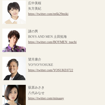
広中美桜
矢方美紀
https://twitter.com/m6k29miki
謎の男
BOYS AND MEN 土田拓海
https://twitter.com/BOYMEN_tsuchi
望月康介
YO!YO!YOSUKE
https://twitter.com/YOSUKE0722
荻原みさき
八代みなせ
https://twitter.com/minaasy